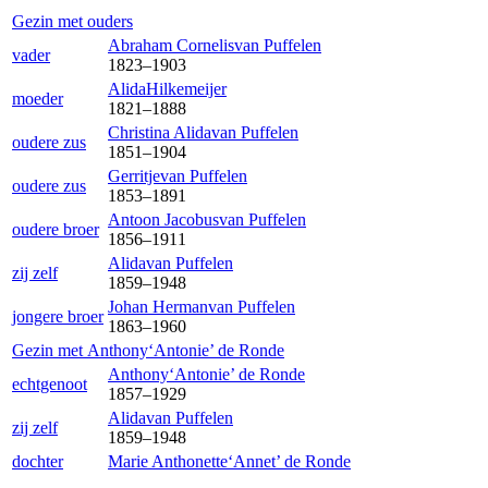
Gezin met ouders
Abraham Cornelis
van Puffelen
vader
1823
–
1903
Alida
Hilkemeijer
moeder
1821
–
1888
Christina Alida
van Puffelen
oudere zus
1851
–
1904
Gerritje
van Puffelen
oudere zus
1853
–
1891
Antoon Jacobus
van Puffelen
oudere broer
1856
–
1911
Alida
van Puffelen
zij zelf
1859
–
1948
Johan Herman
van Puffelen
jongere broer
1863
–
1960
Gezin met
Anthony‘Antonie’
de Ronde
Anthony‘Antonie’
de Ronde
echtgenoot
1857
–
1929
Alida
van Puffelen
zij zelf
1859
–
1948
dochter
Marie Anthonette‘Annet’
de Ronde