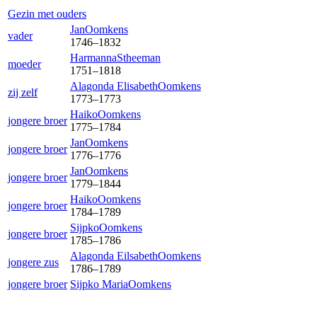
Gezin met ouders
Jan
Oomkens
vader
1746
–
1832
Harmanna
Stheeman
moeder
1751
–
1818
Alagonda Elisabeth
Oomkens
zij zelf
1773
–
1773
Haiko
Oomkens
jongere broer
1775
–
1784
Jan
Oomkens
jongere broer
1776
–
1776
Jan
Oomkens
jongere broer
1779
–
1844
Haiko
Oomkens
jongere broer
1784
–
1789
Sijpko
Oomkens
jongere broer
1785
–
1786
Alagonda Eilsabeth
Oomkens
jongere zus
1786
–
1789
jongere broer
Sijpko Maria
Oomkens