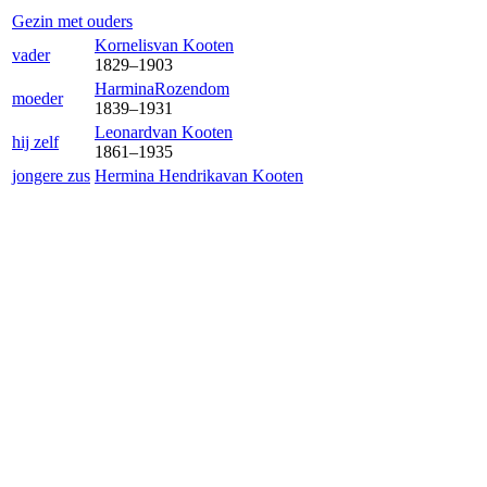
Gezin met ouders
Kornelis
van Kooten
vader
1829
–
1903
Harmina
Rozendom
moeder
1839
–
1931
Leonard
van Kooten
hij zelf
1861
–
1935
jongere zus
Hermina Hendrika
van Kooten