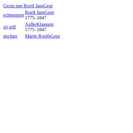
Gezin met
Roelf Jans
Geut
Roelf Jans
Geut
echtgenoot
1775
–
1847
Aafke
Klaassen
zij zelf
1775
–
1847
dochter
Martje Roelfs
Geut