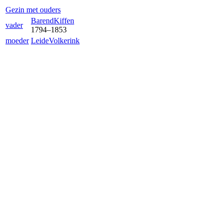
Gezin met ouders
Barend
Kiffen
vader
1794
–
1853
moeder
Leide
Volkerink