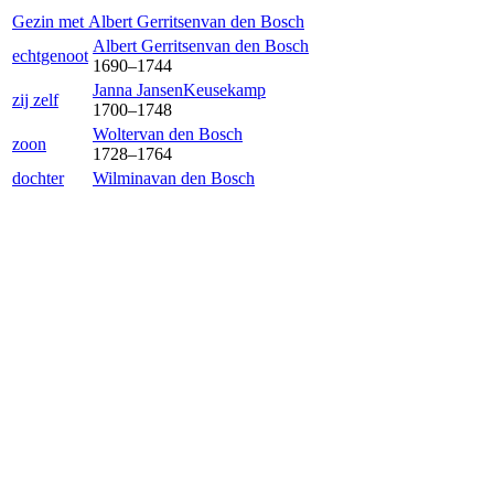
Gezin met
Albert Gerritsen
van den Bosch
Albert Gerritsen
van den Bosch
echtgenoot
1690
–
1744
Janna Jansen
Keusekamp
zij zelf
1700
–
1748
Wolter
van den Bosch
zoon
1728
–
1764
dochter
Wilmina
van den Bosch