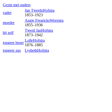
Gezin met ouders
Jan Tjeerds
Hofstra
vader
1853
–
1923
Aagje Frearicks
Weerstra
moeder
1855
–
1936
Tjeerd Jan
Hofstra
hij zelf
1873
–
1942
Lolle
Hofstra
jongere broer
1876
–
1885
jongere zus
Lysbeth
Hofstra