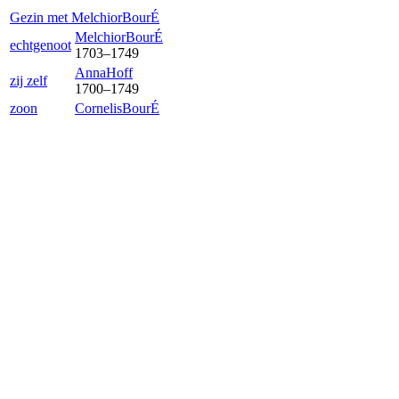
Gezin met
Melchior
BourÉ
Melchior
BourÉ
echtgenoot
1703
–
1749
Anna
Hoff
zij zelf
1700
–
1749
zoon
Cornelis
BourÉ