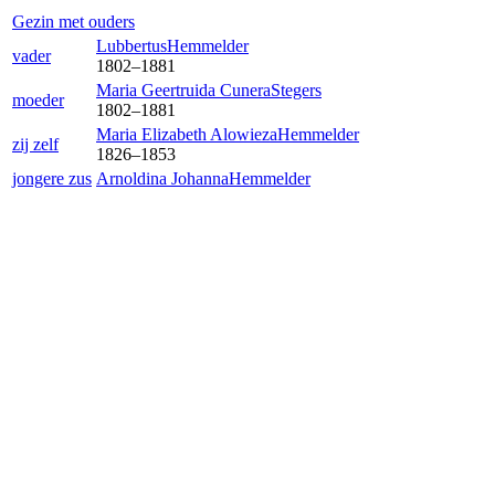
Gezin met ouders
Lubbertus
Hemmelder
vader
1802
–
1881
Maria Geertruida Cunera
Stegers
moeder
1802
–
1881
Maria Elizabeth Alowieza
Hemmelder
zij zelf
1826
–
1853
jongere zus
Arnoldina Johanna
Hemmelder