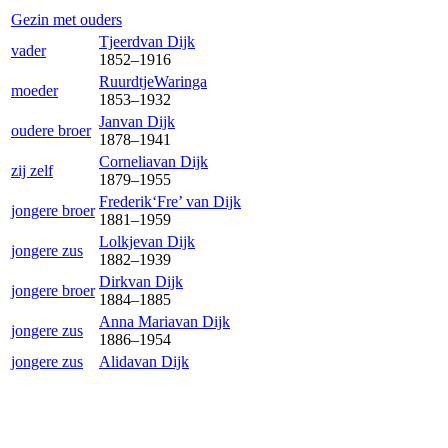
Gezin met ouders
Tjeerd
van Dijk
vader
1852
–
1916
Ruurdtje
Waringa
moeder
1853
–
1932
Jan
van Dijk
oudere broer
1878
–
1941
Cornelia
van Dijk
zij zelf
1879
–
1955
Frederik‘Fre’
van Dijk
jongere broer
1881
–
1959
Lolkje
van Dijk
jongere zus
1882
–
1939
Dirk
van Dijk
jongere broer
1884
–
1885
Anna Maria
van Dijk
jongere zus
1886
–
1954
jongere zus
Alida
van Dijk