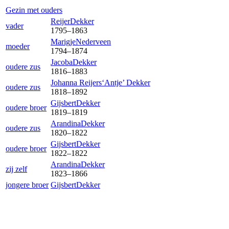
Gezin met ouders
Reijer
Dekker
vader
1795
–
1863
Marigje
Nederveen
moeder
1794
–
1874
Jacoba
Dekker
oudere zus
1816
–
1883
Johanna Reijers‘Antje’
Dekker
oudere zus
1818
–
1892
Gijsbert
Dekker
oudere broer
1819
–
1819
Arandina
Dekker
oudere zus
1820
–
1822
Gijsbert
Dekker
oudere broer
1822
–
1822
Arandina
Dekker
zij zelf
1823
–
1866
jongere broer
Gijsbert
Dekker