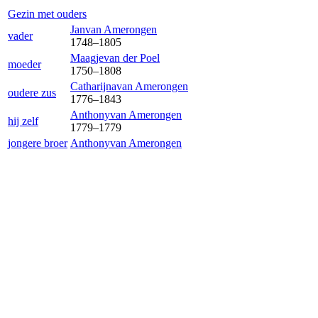
Gezin met ouders
Jan
van Amerongen
vader
1748
–
1805
Maagje
van der Poel
moeder
1750
–
1808
Catharijna
van Amerongen
oudere zus
1776
–
1843
Anthony
van Amerongen
hij zelf
1779
–
1779
jongere broer
Anthony
van Amerongen