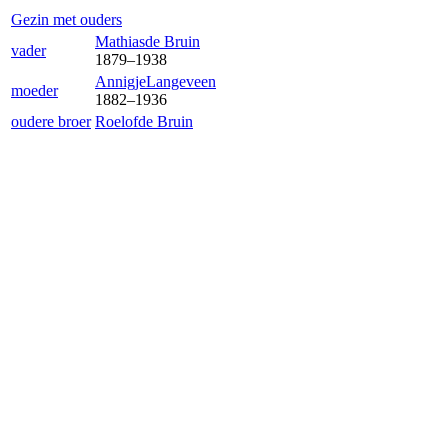
Gezin met ouders
Mathias
de Bruin
vader
1879
–
1938
Annigje
Langeveen
moeder
1882
–
1936
oudere broer
Roelof
de Bruin