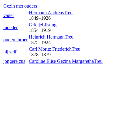
Gezin met ouders
Hermann Andreas
Treu
vader
1849
–
1926
Grietje
Lijsting
moeder
1854
–
1919
Heinrich Hermann
Treu
oudere broer
1875
–
1924
Carl Moritz Friederich
Treu
hij zelf
1878
–
1879
jongere zus
Caroline Elise Gezina Margaretha
Treu