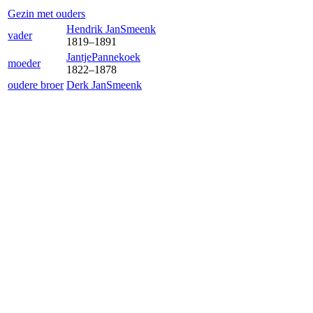
Gezin met ouders
Hendrik Jan
Smeenk
vader
1819
–
1891
Jantje
Pannekoek
moeder
1822
–
1878
oudere broer
Derk Jan
Smeenk