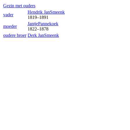
Gezin met ouders
Hendrik Jan
Smeenk
vader
1819
–
1891
Jantje
Pannekoek
moeder
1822
–
1878
oudere broer
Derk Jan
Smeenk