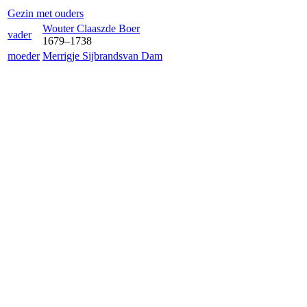
Gezin met ouders
Wouter Claasz
de Boer
vader
1679
–
1738
moeder
Merrigje Sijbrands
van Dam