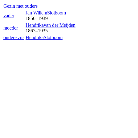
Gezin met ouders
Jan Willem
Slotboom
vader
1856
–
1939
Hendrika
van der Meijden
moeder
1867
–
1935
oudere zus
Hendrika
Slotboom