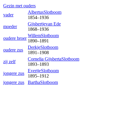
Gezin met ouders
Albertus
Slotboom
vader
1854
–
1936
Gijsbertje
van Ede
moeder
1868
–
1936
Willem
Slotboom
oudere broer
1890
–
1891
Derkje
Slotboom
oudere zus
1891
–
1908
Cornelia Gijsberta
Slotboom
zij zelf
1893
–
1893
Evertje
Slotboom
jongere zus
1895
–
1912
jongere zus
Bartha
Slotboom