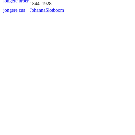
jongere broer
1844
–
1928
jongere zus
Johanna
Slotboom