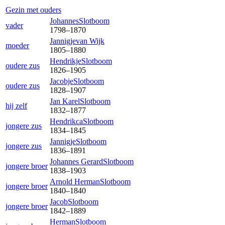
Gezin met ouders
Johannes
Slotboom
vader
1798
–
1870
Jannigje
van Wijk
moeder
1805
–
1880
Hendrikje
Slotboom
oudere zus
1826
–
1905
Jacobje
Slotboom
oudere zus
1828
–
1907
Jan Karel
Slotboom
hij zelf
1832
–
1877
Hendrikca
Slotboom
jongere zus
1834
–
1845
Jannigje
Slotboom
jongere zus
1836
–
1891
Johannes Gerard
Slotboom
jongere broer
1838
–
1903
Arnold Herman
Slotboom
jongere broer
1840
–
1840
Jacob
Slotboom
jongere broer
1842
–
1889
Herman
Slotboom