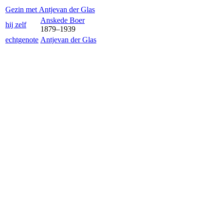
Gezin met
Antje
van der Glas
Anske
de Boer
hij zelf
1879
–
1939
echtgenote
Antje
van der Glas