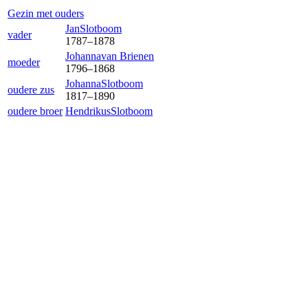
Gezin met ouders
Jan
Slotboom
vader
1787
–
1878
Johanna
van Brienen
moeder
1796
–
1868
Johanna
Slotboom
oudere zus
1817
–
1890
oudere broer
Hendrikus
Slotboom