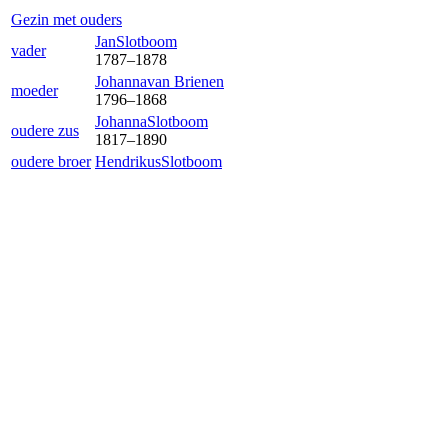
Gezin met ouders
Jan
Slotboom
vader
1787
–
1878
Johanna
van Brienen
moeder
1796
–
1868
Johanna
Slotboom
oudere zus
1817
–
1890
oudere broer
Hendrikus
Slotboom