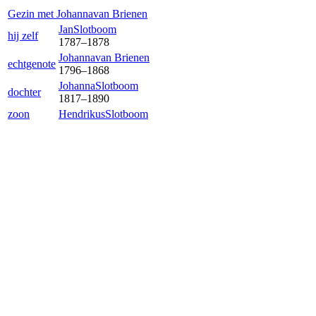
Gezin met
Johanna
van Brienen
Jan
Slotboom
hij zelf
1787
–
1878
Johanna
van Brienen
echtgenote
1796
–
1868
Johanna
Slotboom
dochter
1817
–
1890
zoon
Hendrikus
Slotboom