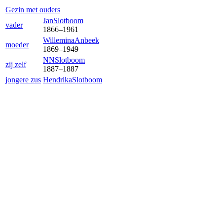
Gezin met ouders
Jan
Slotboom
vader
1866
–
1961
Willemina
Anbeek
moeder
1869
–
1949
NN
Slotboom
zij zelf
1887
–
1887
jongere zus
Hendrika
Slotboom