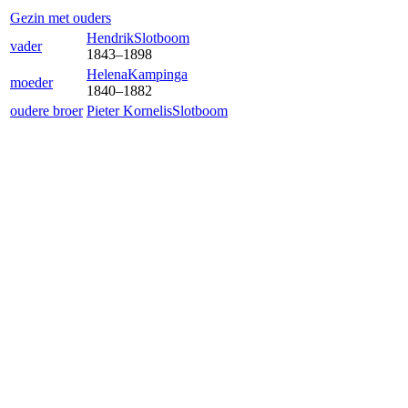
Gezin met ouders
Hendrik
Slotboom
vader
1843
–
1898
Helena
Kampinga
moeder
1840
–
1882
oudere broer
Pieter Kornelis
Slotboom