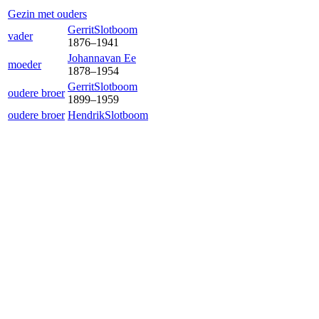
Gezin met ouders
Gerrit
Slotboom
vader
1876
–
1941
Johanna
van Ee
moeder
1878
–
1954
Gerrit
Slotboom
oudere broer
1899
–
1959
oudere broer
Hendrik
Slotboom