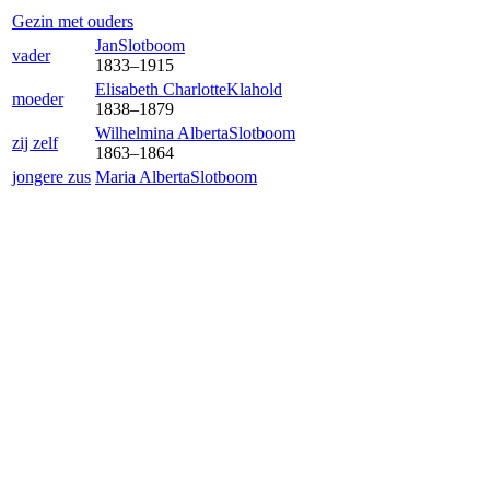
Gezin met ouders
Jan
Slotboom
vader
1833
–
1915
Elisabeth Charlotte
Klahold
moeder
1838
–
1879
Wilhelmina Alberta
Slotboom
zij zelf
1863
–
1864
jongere zus
Maria Alberta
Slotboom