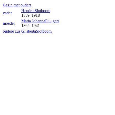
Gezin met ouders
Hendrik
Slotboom
vader
1859
–
1918
Maria Johanna
Pluijgers
moeder
1865
–
1941
oudere zus
Gijsberta
Slotboom