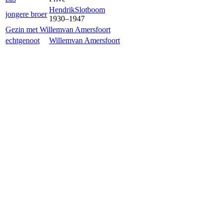
Hendrik
Slotboom
jongere broer
1930
–
1947
Gezin met
Willem
van Amersfoort
echtgenoot
Willem
van Amersfoort