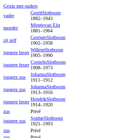
Gezin met ouders
Gerrit
Slotboom
vader
1882
–
1943
Mijntje
van Elst
moeder
1881
–
1964
Gerrigje
Slotboom
zij zelf
1902
–
1958
Willem
Slotboom
jongere broer
1905
–
1990
Cornelis
Slotboom
jongere broer
1908
–
1973
Johanna
Slotboom
jongere zus
1911
–
1912
Johanna
Slotboom
jongere zus
1913
–
1916
Hendrik
Slotboom
jongere broer
1914
–
1920
zus
Privé
Sophie
Slotboom
jongere zus
1921
–
1993
zus
Privé
zus
Privé