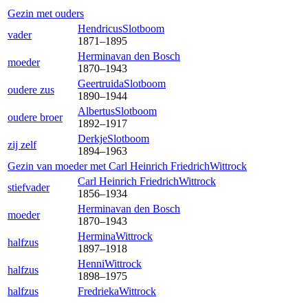
Gezin met ouders
Hendricus
Slotboom
vader
1871
–
1895
Hermina
van den Bosch
moeder
1870
–
1943
Geertruida
Slotboom
oudere zus
1890
–
1944
Albertus
Slotboom
oudere broer
1892
–
1917
Derkje
Slotboom
zij zelf
1894
–
1963
Gezin van moeder met
Carl Heinrich Friedrich
Wittrock
Carl Heinrich Friedrich
Wittrock
stiefvader
1856
–
1934
Hermina
van den Bosch
moeder
1870
–
1943
Hermina
Wittrock
halfzus
1897
–
1918
Henni
Wittrock
halfzus
1898
–
1975
halfzus
Fredrieka
Wittrock