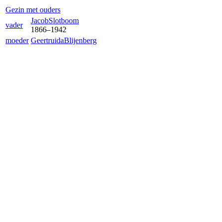
Gezin met ouders
Jacob
Slotboom
vader
1866
–
1942
moeder
Geertruida
Blijenberg