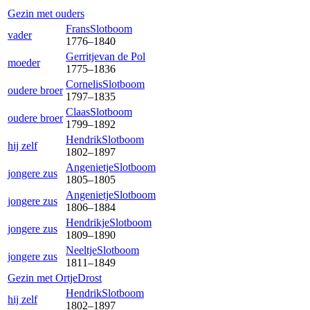
Gezin met ouders
Frans
Slotboom
vader
1776
–
1840
Gerritje
van de Pol
moeder
1775
–
1836
Cornelis
Slotboom
oudere broer
1797
–
1835
Claas
Slotboom
oudere broer
1799
–
1892
Hendrik
Slotboom
hij zelf
1802
–
1897
Angenietje
Slotboom
jongere zus
1805
–
1805
Angenietje
Slotboom
jongere zus
1806
–
1884
Hendrikje
Slotboom
jongere zus
1809
–
1890
Neeltje
Slotboom
jongere zus
1811
–
1849
Gezin met
Ortje
Drost
Hendrik
Slotboom
hij zelf
1802
–
1897