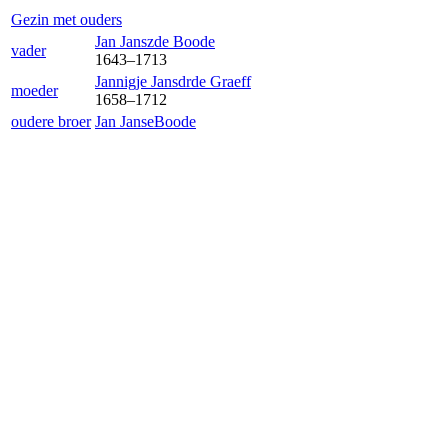
Gezin met ouders
Jan Jansz
de Boode
vader
1643
–
1713
Jannigje Jansdr
de Graeff
moeder
1658
–
1712
oudere broer
Jan Janse
Boode