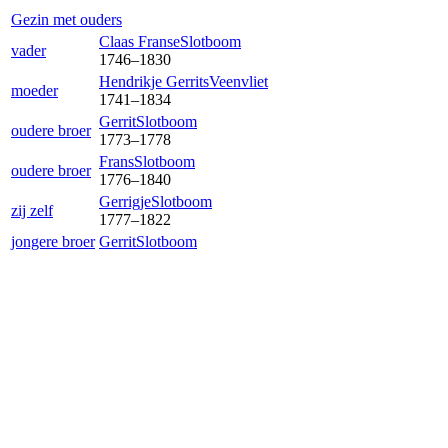
Gezin met ouders
Claas Franse
Slotboom
vader
1746
–
1830
Hendrikje Gerrits
Veenvliet
moeder
1741
–
1834
Gerrit
Slotboom
oudere broer
1773
–
1778
Frans
Slotboom
oudere broer
1776
–
1840
Gerrigje
Slotboom
zij zelf
1777
–
1822
jongere broer
Gerrit
Slotboom