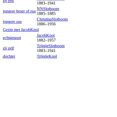
zij zelf
1883
–
1941
NN
Slotboom
jongere broer of zus
1885
–
1885
Christina
Slotboom
jongere zus
1886
–
1956
Gezin met
Jacob
Knol
Jacob
Knol
echtgenoot
1882
–
1957
Trijntje
Slotboom
zij zelf
1883
–
1941
dochter
Trijntje
Knol