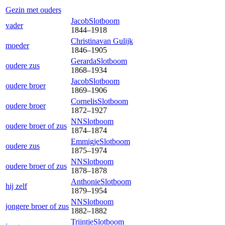
Gezin met ouders
Jacob
Slotboom
vader
1844
–
1918
Christina
van Gulijk
moeder
1846
–
1905
Gerarda
Slotboom
oudere zus
1868
–
1934
Jacob
Slotboom
oudere broer
1869
–
1906
Cornelis
Slotboom
oudere broer
1872
–
1927
NN
Slotboom
oudere broer of zus
1874
–
1874
Emmigje
Slotboom
oudere zus
1875
–
1974
NN
Slotboom
oudere broer of zus
1878
–
1878
Anthonie
Slotboom
hij zelf
1879
–
1954
NN
Slotboom
jongere broer of zus
1882
–
1882
Trijntje
Slotboom