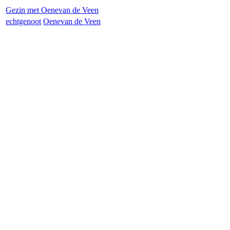
Gezin met
Oene
van de Veen
echtgenoot
Oene
van de Veen