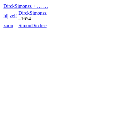
Dirck
Simonsz
+ … …
Dirck
Simonsz
hij zelf
–
1654
zoon
Simon
Dirckse