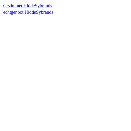
Gezin met
Hidde
Sybrands
echtgenoot
Hidde
Sybrands