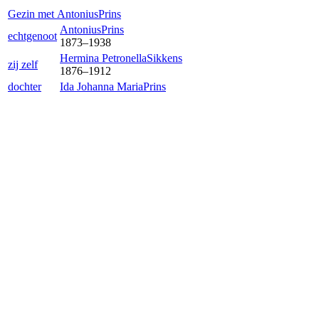
Gezin met
Antonius
Prins
Antonius
Prins
echtgenoot
1873
–
1938
Hermina Petronella
Sikkens
zij zelf
1876
–
1912
dochter
Ida Johanna Maria
Prins