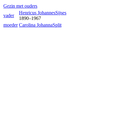
Gezin met ouders
Henricus Johannes
Sijses
vader
1890
–
1967
moeder
Carolina Johanna
Split