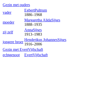
Gezin met ouders
Egbert
Pultrum
vader
1886
–
1968
Margaretha Alida
Sijses
moeder
1888
–
1935
Anna
Sijses
zij zelf
1913
–
1983
Henderikus Johannes
Sijses
jongere broer
1916
–
2006
Gezin met
Evert
Vijfschaft
echtgenoot
Evert
Vijfschaft