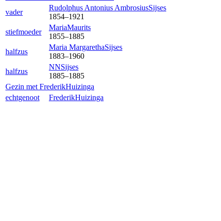
Rudolphus Antonius Ambrosius
Sijses
vader
1854
–
1921
Maria
Maurits
stiefmoeder
1855
–
1885
Maria Margaretha
Sijses
halfzus
1883
–
1960
NN
Sijses
halfzus
1885
–
1885
Gezin met
Frederik
Huizinga
echtgenoot
Frederik
Huizinga