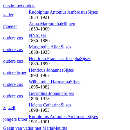
Gezin met ouders
Rudolphus Antonius Ambrosius
Sijses
vader
1854
–
1921
Anna Margaretha
Miljoen
moeder
1859
–
1909
NN
Sijses
oudere zus
1886
–
1886
Margaretha Alida
Sijses
oudere zus
1888
–
1935
Hendrika Francisca Josepha
Sijses
oudere zus
1889
–
1890
Henricus Johannes
Sijses
oudere broer
1890
–
1967
Wilhelmina Harmanna
Sijses
oudere zus
1895
–
1982
Gerritdina Johanna
Sijses
oudere zus
1896
–
1918
Helena Catharina
Sijses
zij zelf
1898
–
1953
Rudolphus Antonius Ambrosius
Sijses
jongere broer
1901
–
1901
Gezin van vader met
Maria
Maurits