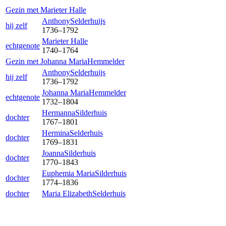
Gezin met
Marie
ter Halle
Anthony
Selderhuijs
hij zelf
1736
–
1792
Marie
ter Halle
echtgenote
1740
–
1764
Gezin met
Johanna Maria
Hemmelder
Anthony
Selderhuijs
hij zelf
1736
–
1792
Johanna Maria
Hemmelder
echtgenote
1732
–
1804
Hermanna
Silderhuis
dochter
1767
–
1801
Hermina
Selderhuis
dochter
1769
–
1831
Joanna
Silderhuis
dochter
1770
–
1843
Euphemia Maria
Silderhuis
dochter
1774
–
1836
dochter
Maria Elizabeth
Selderhuis