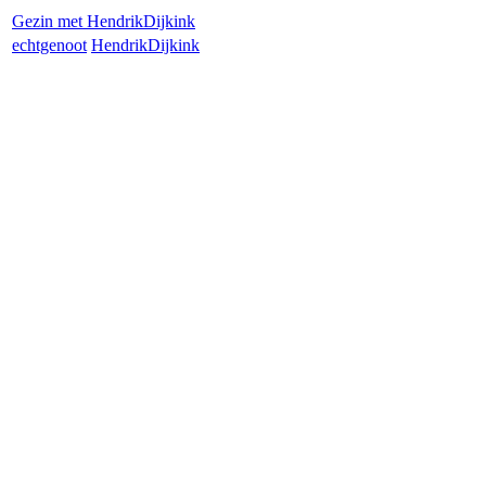
Gezin met
Hendrik
Dijkink
echtgenoot
Hendrik
Dijkink