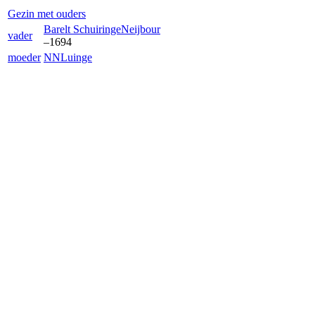
Gezin met ouders
Barelt Schuiringe
Neijbour
vader
–
1694
moeder
NN
Luinge