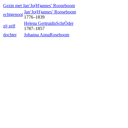
Gezin met
Jan‘Jo(H)annes’
Rooseboom
Jan‘Jo(H)annes’
Rooseboom
echtgenoot
1776
–
1839
Helena Gertruidis
SchrÖder
zij zelf
1787
–
1857
dochter
Johanna Anna
Roseboom