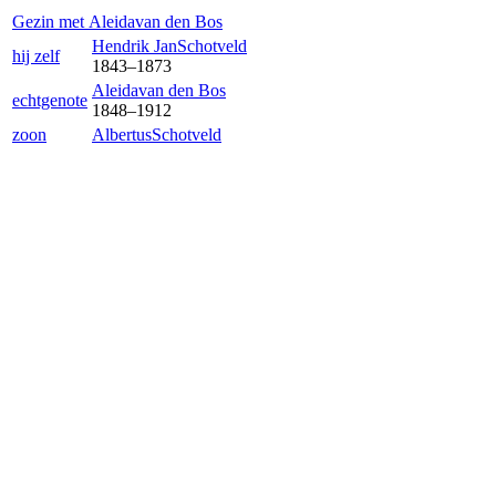
Gezin met
Aleida
van den Bos
Hendrik Jan
Schotveld
hij zelf
1843
–
1873
Aleida
van den Bos
echtgenote
1848
–
1912
zoon
Albertus
Schotveld