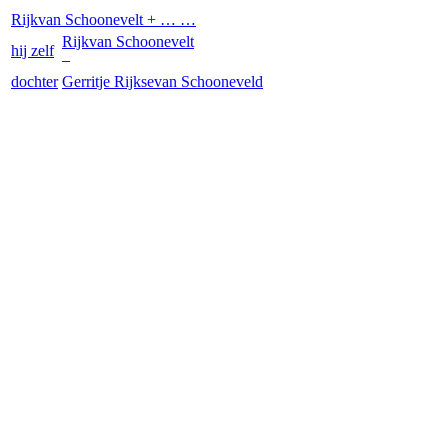
Rijk
van Schoonevelt
+ … …
Rijk
van Schoonevelt
hij zelf
–
dochter
Gerritje Rijkse
van Schooneveld